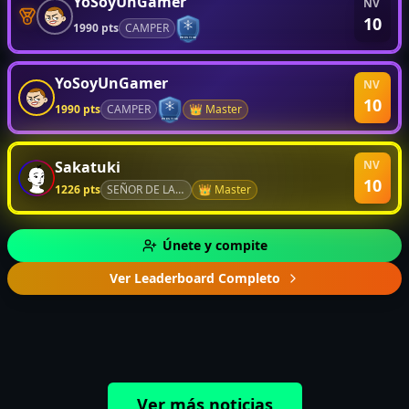
YoSoyUnGamer
NV
10
1990
pts
CAMPER
PRESTIGE
YoSoyUnGamer
NV
10
1990
pts
CAMPER
👑 Master
PRESTIGE
Sakatuki
NV
10
1226
pts
SEÑOR DE LA CENIZA
👑 Master
Únete y compite
Ver Leaderboard Completo
Ver más noticias