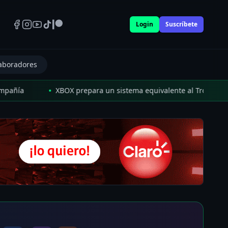
Login
Suscríbete
aboradores
•
a
XBOX prepara un sistema equivalente al Trofeo Platino de