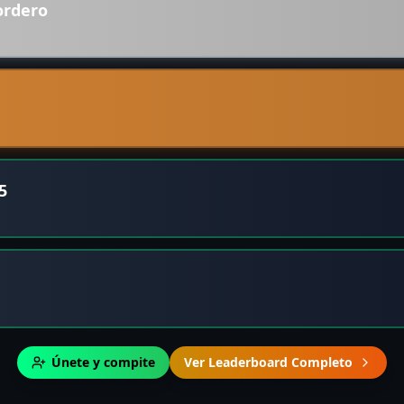
ordero
5
Únete y compite
Ver Leaderboard Completo