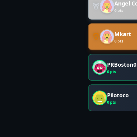
Angel C
0
pts
Mkart
0
pts
PRBoston0
0
pts
Pilotoco
0
pts