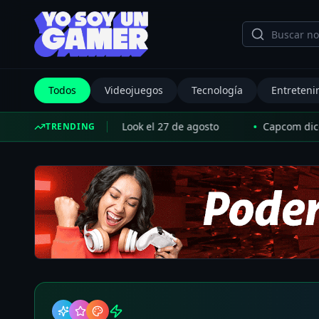
Todos
Videojuegos
Tecnología
Entreteni
•
un nuevo Extended Look el 27 de agosto
Capcom dice que el
TRENDING